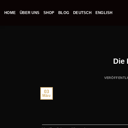
Zum
Inhalt
HOME
ÜBER UNS
SHOP
BLOG
DEUTSCH
ENGLISH
springen
Die
VERÖFFENTL
03
März