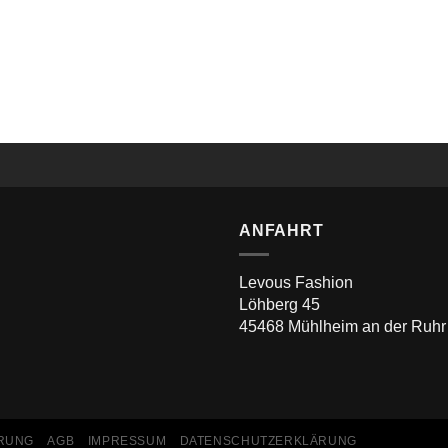
Levous SlimFit Smoking 4 Teiler Braun-Beige
ANFAHRT
Levous Fashion
Löhberg 45
45468 Mühlheim an der Ruhr
RUNG
AGB
IMPRESSUM
DATENSCHUTZERKLÄRUNG