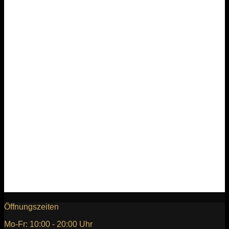
Levous SlimFit Smoking 4 Teiler Braun-Beige
Öffnungszeiten
Mo-Fr: 10:00 - 20:00 Uhr