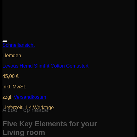
Schnellansicht
Hemden
Levous Hemd SlimFit Cotton Gemustert
45,00
€
inkl. MwSt.
zzgl.
Versandkosten
Lieferzeit:
1-4 Werktage
A cool Top header
Five Key Elements for your
Living room