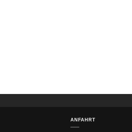
Levous SlimFit Smoking 4 Teiler Braun-Beige
ANFAHRT