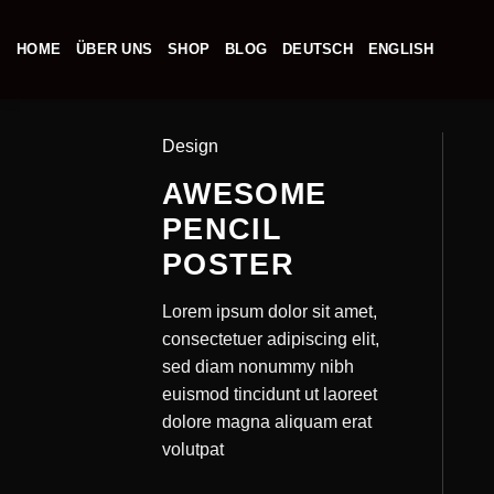
Zum
Inhalt
HOME
ÜBER UNS
SHOP
BLOG
DEUTSCH
ENGLISH
springen
Design
AWESOME
PENCIL
POSTER
Lorem ipsum dolor sit amet,
consectetuer adipiscing elit,
sed diam nonummy nibh
euismod tincidunt ut laoreet
dolore magna aliquam erat
volutpat