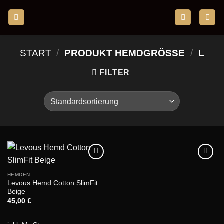
Zum
Inhalt
springen
START
/
PRODUKT HEMDGRÖSSE
/
L
FILTER
HEMDEN
Levous Hemd Cotton SlimFit
Beige
45,00
€