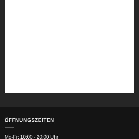
Levous SlimFit Smoking 4 Teiler Braun-Beige
ÖFFNUNGSZEITEN
Mo-Fr: 10:00 - 20:00 Uhr