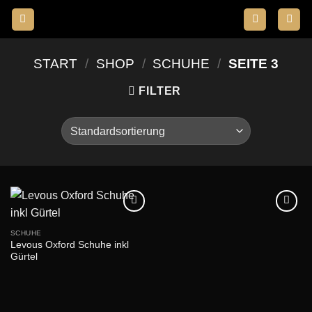
Zum
Inhalt
springen
START
/
SHOP
/
SCHUHE
/
SEITE 3
FILTER
SCHUHE
Levous Oxford Schuhe inkl
Gürtel