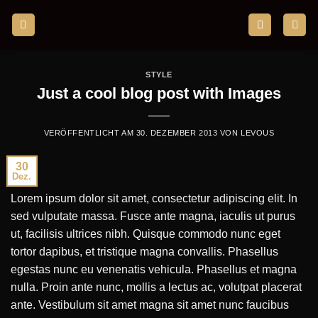
Zum
Inhalt
springen
STYLE
Just a cool blog post with Images
VERÖFFENTLICHT AM
30. DEZEMBER 2013
VON
LEVOUS
30
Dez.
Lorem ipsum dolor sit amet, consectetur adipiscing elit. In
sed vulputate massa. Fusce ante magna, iaculis ut purus
ut, facilisis ultrices nibh. Quisque commodo nunc eget
tortor dapibus, et tristique magna convallis. Phasellus
egestas nunc eu venenatis vehicula. Phasellus et magna
nulla. Proin ante nunc, mollis a lectus ac, volutpat placerat
ante. Vestibulum sit amet magna sit amet nunc faucibus