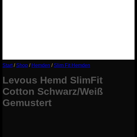
Start
/
Shop
/
Hemden
/
Slim Fit Hemden
Levous Hemd SlimFit
Cotton Schwarz/Weiß
Gemustert