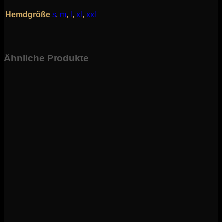
Hemdgröße
s
,
m
,
l
,
xl
,
xxl
Ähnliche Produkte