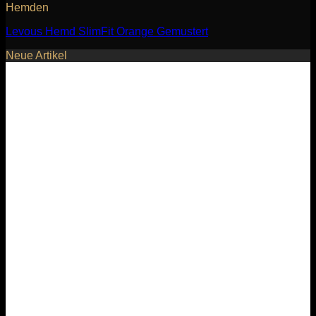
Hemden
Levous Hemd SlimFit Orange Gemustert
Neue Artikel