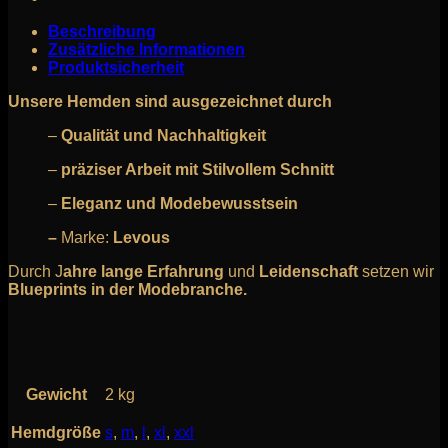
Beschreibung
Zusätzliche Informationen
Produktsicherheit
Unsere Hemden sind ausgezeichnet durch
–
Qualität und Nachhaltigkeit
–
präziser Arbeit mit Stilvollem Schnitt
–
Eleganz und Modebewusstsein
–
Marke:
Levous
Durch J
ahre lange Erfahrung
und
Leidenschaft
setzen wir
Blueprints in der Modebranche.
Gewicht
2 kg
Hemdgröße
s
,
m
,
l
,
xl
,
xxl