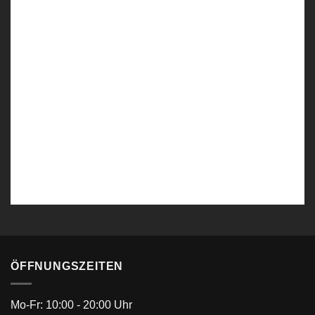
Levous SlimFit Smoking 4 Teiler Braun-Beige
ÖFFNUNGSZEITEN
Mo-Fr: 10:00 - 20:00 Uhr