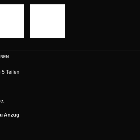
ONEN
5 Teilen:
e.
au Anzug