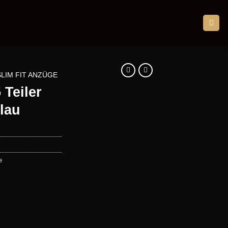
SLIM FIT ANZÜGE
Teiler
lau
e