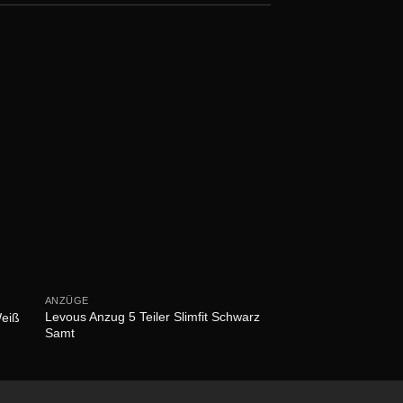
ANZÜGE
ANZÜGE
Levous Anzug 5 Teiler Slimfit Schwarz
Weiß
Levous Anzug 5 Teile
Samt