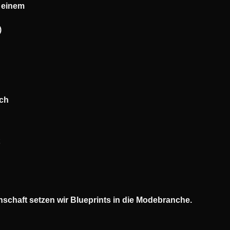
 einem
)
rch
t
schaft setzen wir Blueprints in die Modebranche.