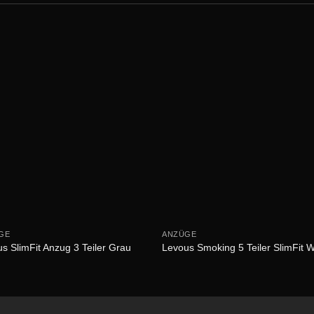
GE
ANZÜGE
s SlimFit Anzug 3 Teiler Grau
Levous Smoking 5 Teiler SlimFit 