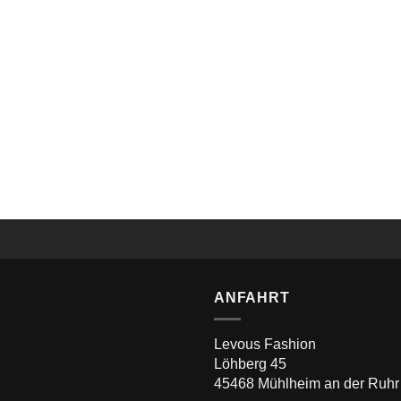
Levous SlimFit Smoking 4 Teiler Braun-Beige
ANFAHRT
Levous Fashion
Löhberg 45
45468 Mühlheim an der Ruhr