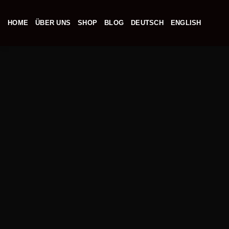
Zum
Inhalt
HOME
ÜBER UNS
SHOP
BLOG
DEUTSCH
ENGLISH
springen