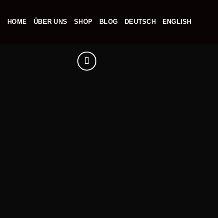
Zum
Inhalt
HOME
ÜBER UNS
SHOP
BLOG
DEUTSCH
ENGLISH
springen