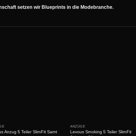
schaft setzen wir Blueprints in die Modebranche.
GE
ANZÜGE
s Anzug 5 Teiler SlimFit Samt
Levous Smoking 5 Teiler SlimFit