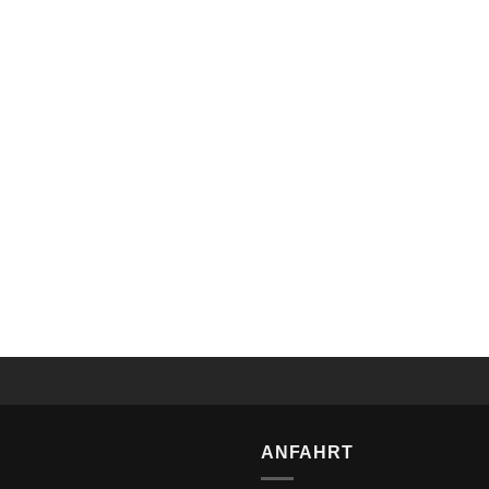
Levous SlimFit Smoking 4 Teiler Braun-Beige
ANFAHRT