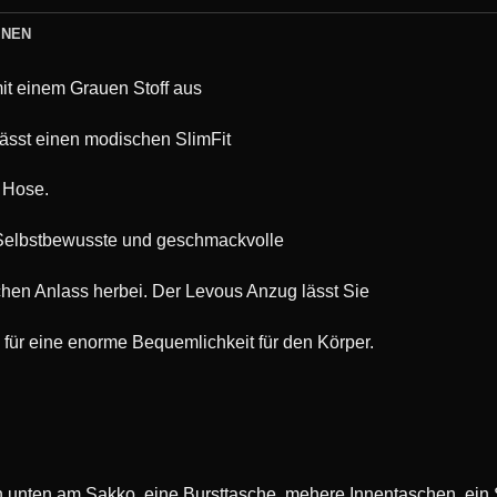
ONEN
it einem Grauen Stoff aus
lässt einen modischen SlimFit
 Hose.
e Selbstbewusste und geschmackvolle
ichen Anlass herbei. Der Levous Anzug lässt Sie
 für eine enorme Bequemlichkeit für den Körper.
 unten am Sakko, eine Bursttasche, mehere Innentaschen, ein 