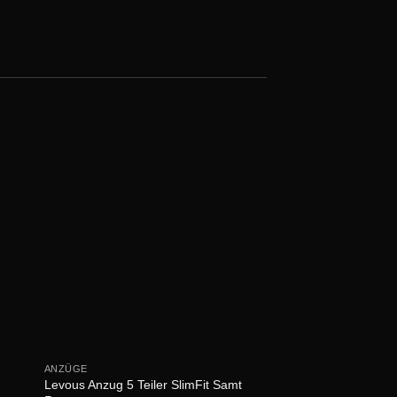
ANZÜGE
ANZÜGE
Levous Anzug 5 Teiler SlimFit Samt
Levous Smoking 5 Tei